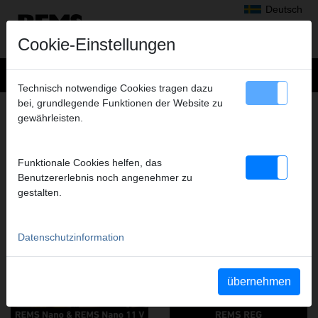
Deutsch
Cookie-Einstellungen
Technisch notwendige Cookies tragen dazu
bei, grundlegende Funktionen der Website zu
ABSCHNEIDEN, ANFASEN,
gewährleisten.
ENTGRATEN, KALIBRIEREN
FILME DIESER PRODUKTGRUPPE
Funktionale Cookies helfen, das
Benutzererlebnis noch angenehmer zu
gestalten.
YouTube REMS Nano &
YouTube REMS REG
REMS Nano 12 V
Datenschutzinformation
übernehmen