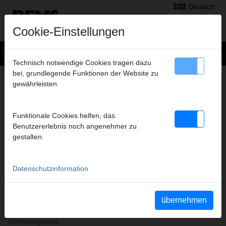
Deutsch
Cookie-Einstellungen
Technisch notwendige Cookies tragen dazu
bei, grundlegende Funktionen der Website zu
ÜBER REMS
gewährleisten.
Überblick
REMS – Fortschritt ist unser Antrieb
Funktionale Cookies helfen, das
Die hochmoderne Produktion – Garant für die REMS
Benutzererlebnis noch angenehmer zu
Qualitätsprodukte.
gestalten.
Zuverlässiges Härten für höchste Qualität
REMS – for professionals. Exzellenter Service. Überall vor Ort.
REMS - Partner des Fachhandels
Datenschutzinformation
REMS – Marktstärke durch konsequente Produkt- und
Vertriebspolitik.
Anfassen. Vergleichen. Auswählen. Zur Förderung des
übernehmen
gemeinsamen Verkaufs.
REMS - Überall vor Ort
Stellenangebote