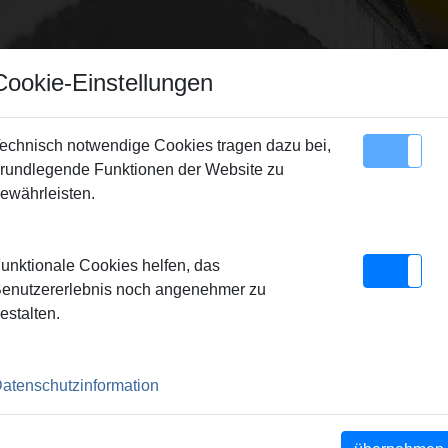
Cookie-Einstellungen
echnisch notwendige Cookies tragen dazu bei,
rundlegende Funktionen der Website zu
Sitemap
Kontakt
ewährleisten.
derne Produktion – Garant für die REMS Qualitätsprodukte.
|
Z
unktionale Cookies helfen, das
Ort.
|
REMS - Partner des Fachhandels
|
REMS – Marktstärke du
enutzererlebnis noch angenehmer zu
 des gemeinsamen Verkaufs.
|
REMS - Überall vor Ort
estalten.
10 JAHREN RICHTUNGSWEISEN
NNOVATIVE MASCHINEN UND
atenschutzinformation
ER ANTRIEB.