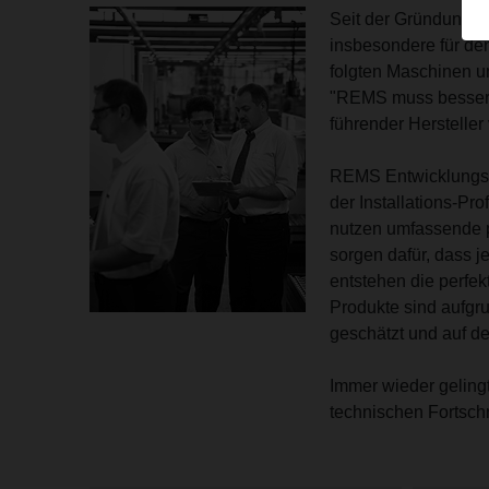
Seit der Gründung i
insbesondere für de
folgten Maschinen u
"REMS muss besser s
führender Herstelle
REMS Entwicklungsi
der Installations-Pr
nutzen umfassende p
sorgen dafür, dass j
entstehen die perfe
Produkte sind aufgru
geschätzt und auf d
Immer wieder geling
technischen Fortschr