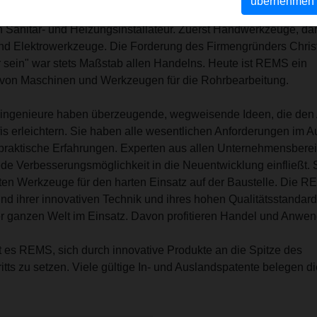
übernehmen
m Jahre 1909 entwickelt REMS Produkte für die Rohrbearbeitun
n Sanitär- und Heizungsinstallateur. Zuerst Handwerkzeuge, da
nd Elektrowerkzeuge. Die Forderung des Firmengründers Christ
ein" war stets Maßstab allen Handelns. Heute ist REMS ein
r von Maschinen und Werkzeugen für die Rohrbearbeitung.
ngenieure haben überzeugende, wegweisende Ideen, die den 
ofis erleichtern. Sie haben alle wesentlichen Anforderungen im 
raktische Erfahrungen. Experten aus allen Unternehmensbere
ede Verbesserungsmöglichkeit in die Neuentwicklung einfließt. 
kten Werkzeuge für den harten Einsatz auf der Baustelle. Die 
nd ihrer innovativen Technik und ihres hohen Qualitätsstandard
er ganzen Welt im Einsatz. Davon profitieren Handel und Anwen
t es REMS, sich durch innovative Produkte an die Spitze des
itts zu setzen. Viele gültige In- und Auslandspatente belegen di