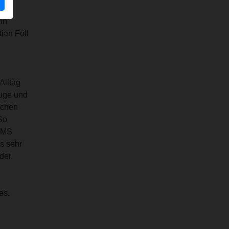
g,
nn
ian Föll
Alltag
Auge und
ichen
So
REMS
s sehr
der.
es.