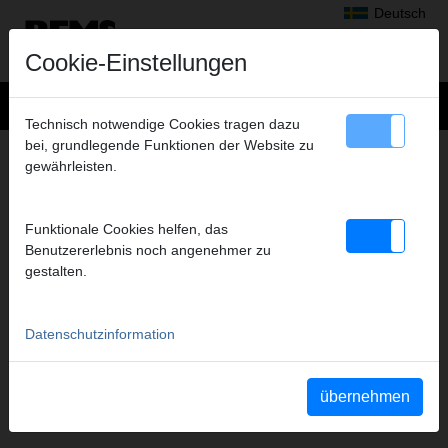
Deutsch
Cookie-Einstellungen
Technisch notwendige Cookies tragen dazu
bei, grundlegende Funktionen der Website zu
RADIALPRESSEN
gewährleisten.
FILME DIESER PRODUKTGRUPPE
Funktionale Cookies helfen, das
Benutzererlebnis noch angenehmer zu
YouTube REMS Mini-Press
YouTube REMS Power-Press
gestalten.
22V ACC
ACC
Datenschutzinformation
übernehmen