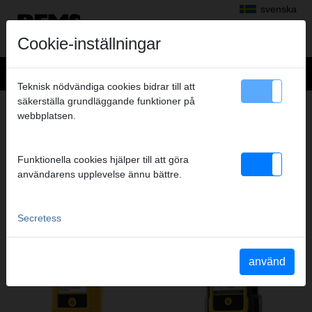
svenska
Cookie-inställningar
Teknisk nödvändiga cookies bidrar till att
säkerställa grundläggande funktioner på
AVGASANALYS
webbplatsen.
PRODUKTER I DENNA PRODUKTGRUPP
Funktionella cookies hjälper till att göra
användarens upplevelse ännu bättre.
REMS FG4500 C
REMS FG7500 C
Secretess
använd