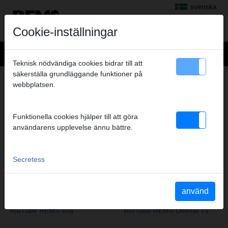
svenska
Cookie-inställningar
Teknisk nödvändiga cookies bidrar till att
säkerställa grundläggande funktioner på
PRODUKTFILM
webbplatsen.
Gängning, spårning av rör
|
Sågning
|
Kapning, fasning,
gradning, kalibrering
|
Montering
|
Kontroll, rengöring,
Funktionella cookies hjälper till att göra
desinfektion, konservering, spolning, påfyllning
|
Bockning
|
användarens upplevelse ännu bättre.
Radialpressning
|
Frysning
|
Rör- och kanalinspektion, Rör- och
Kanalrengöring
|
Diamantkärnborrning, Diamantslitssågning
|
Torkning, Avfuktning, Ventilera och avlufta
Secretess
GÄNGNING, SPÅRNING AV RÖR
använd
YouTube REMS eva
YouTube REMS Unimat 75