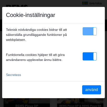
svenska
Cookie-inställningar
Teknisk nödvändiga cookies bidrar till att
säkerställa grundläggande funktioner på
DIAMANTKÄRNBORRNING,
webbplatsen.
DIAMANTSLITSSÅGNING
FILM FRÅN DENNA PRODUKTGRUPP
Funktionella cookies hjälper till att göra
användarens upplevelse ännu bättre.
YouTube REMS Picus DP
YouTube REMS Picus DP &
REMS Picus SR
Secretess
använd