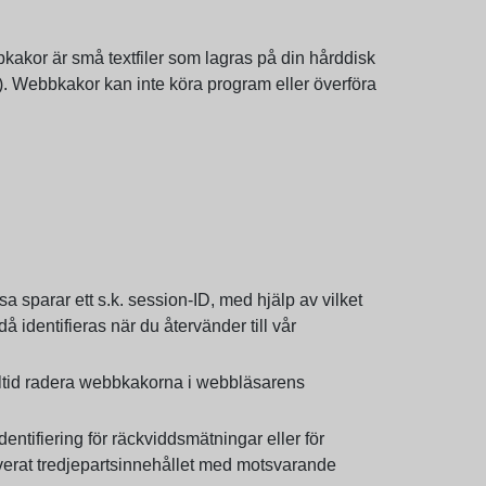
kor är små textfiler som lagras på din hårddisk
vi). Webbkakor kan inte köra program eller överföra
 sparar ett s.k. session-ID, med hjälp av vilket
dentifieras när du återvänder till vår
ltid radera webbkakorna i webbläsarens
ntifiering för räckviddsmätningar eller för
tiverat tredjepartsinnehållet med motsvarande