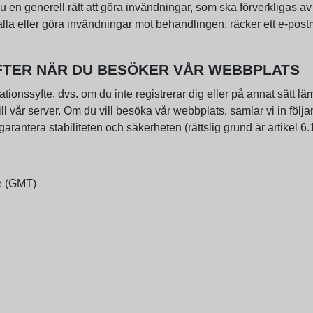
 du en generell rätt att göra invändningar, som ska förverkligas a
rkalla eller göra invändningar mot behandlingen, räcker ett e-pos
IFTER NÄR DU BESÖKER VÅR WEBBPLATS
nssyfte, dvs. om du inte registrerar dig eller på annat sätt lämn
l vår server. Om du vill besöka vår webbplats, samlar vi in följa
rantera stabiliteten och säkerheten (rättslig grund är artikel 6
e (GMT)