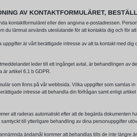
DNING AV KONTAKTFORMULÄRET, BESTÄL
nda kontaktformuläret eller den angivna e-postadressen. Person
du lämnat används uteslutande för att kontakta dig och för att 
ppgifter är vårt berättigade intresse av att ta kontakt med dig o
tmeddelandet leder till ett ingånget avtal, är behandlingen av de
ta är artikel 6.1 b GDPR.
mulär som finns på vår webbsida. Vilka uppgifter som samlas in
berättigade intresse att behandla din förfrågan samt enligt artik
r att raderas automatiskt efter att de begärda dokumenten har sk
samtyckt till ytterligare behandling av dina personuppgifter utöv
vannämnda ändamål kommer att behandlas tills de inte längre är n