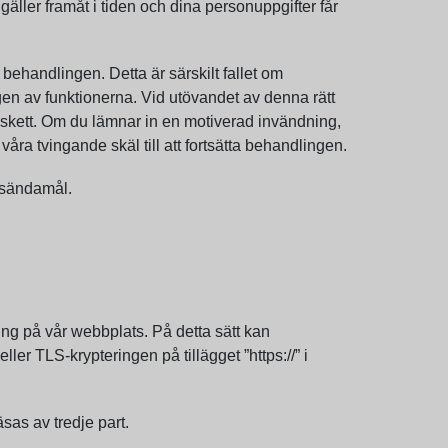
gäller framåt i tiden och dina personuppgifter får
ehandlingen. Detta är särskilt fallet om
ingen av funktionerna. Vid utövandet av denna rätt
om skett. Om du lämnar in en motiverad invändning,
ra tvingande skäl till att fortsätta behandlingen.
ysändamål.
ing på vår webbplats. På detta sätt kan
ler TLS-krypteringen på tillägget ”https://” i
sas av tredje part.