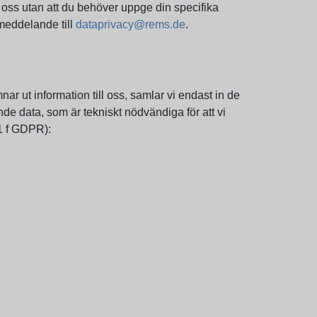
v oss utan att du behöver uppge din specifika
tmeddelande till
dataprivacy@rems.de
.
ar ut information till oss, samlar vi endast in de
nde data, som är tekniskt nödvändiga för att vi
.1 f GDPR):