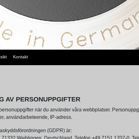
sikt
Kontakt
NG AV PERSONUPPGIFTER
rsonuppgifter när du använder våra webbplatser. Personuppgifter
er, användarbeteende, IP-adress.
Dataskyddsförordningen (GDPR) är:
71332 Waiblingen, Deutschland, Telefon +49 7151 1707-0, Tel