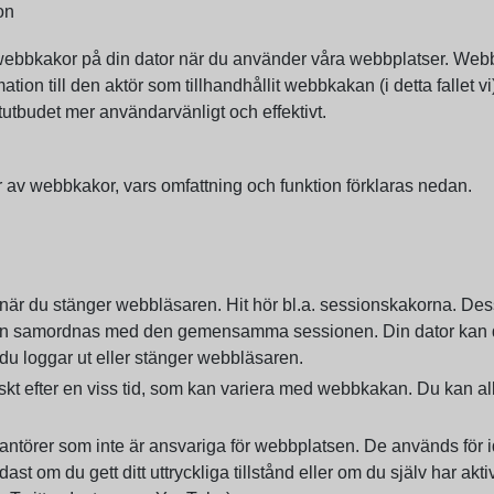
on
bbkakor på din dator när du använder våra webbplatser. Webbka
tion till den aktör som tillhandhållit webbkakan (i detta fallet 
ernetutbudet mer användarvänligt och effektivt.
 av webbkakor, vars omfattning och funktion förklaras nedan.
när du stänger webbläsaren. Hit hör bl.a. sessionskakorna. Dessa
kan samordnas med den gemensamma sessionen. Din dator kan då i
u loggar ut eller stänger webbläsaren.
t efter en viss tid, som kan variera med webbkakan. Du kan al
ntörer som inte är ansvariga för webbplatsen. De används för ide
t om du gett ditt uttryckliga tillstånd eller om du själv har ak