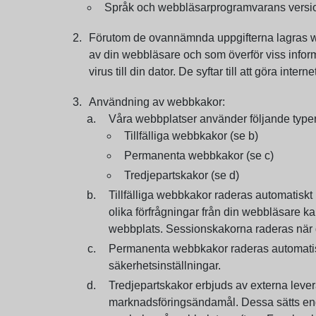
Språk och webbläsarprogramvarans versi
Förutom de ovannämnda uppgifterna lagras we
av din webbläsare och som överför viss informa
virus till din dator. De syftar till att göra int
Användning av webbkakor:
Våra webbplatser använder följande typer
Tillfälliga webbkakor (se b)
Permanenta webbkakor (se c)
Tredjepartskakor (se d)
Tillfälliga webbkakor raderas automatiskt 
olika förfrågningar från din webbläsare 
webbplats. Sessionskakorna raderas när d
Permanenta webbkakor raderas automatisk
säkerhetsinställningar.
Tredjepartskakor erbjuds av externa levera
marknadsföringsändamål. Dessa sätts endas