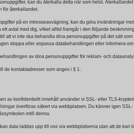
onuppgifter, kan du återkalla detta när som helst. Återkallandet 
 för återkallandet.
gifter på en intresseavvägning, kan du göra invändningar mot b
 ett avtal med dig, vilket alltid framgår i den följande beskrivn
n till att vi inte ska behandla dina personuppgifter på det sätt s
gen stoppa eller anpassa databehandlingen eller informera om vå
 behandlingen av dina personuppgifter för reklam- och dataanal
ill de kontaktadresser som anges i § 1.
en av konfidentiellt innehåll använder vi SSL- eller TLS-krypter
llningar överföras säkert via webbplatsen. Du känner igen SSL- el
ssymbolen intill denna.
an data laddas upp till oss via webbplatserna utan att de kan lä