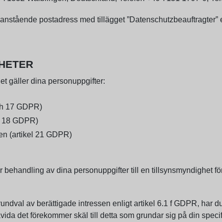
stående postadress med tillägget ”Datenschutzbeauftragter” el
GHETER
et gäller dina personuppgifter:
 och 17 GDPR)
el 18 GDPR)
en (artikel 21 GDPR)
r behandling av dina personuppgifter till en tillsynsmyndighet f
ndval av berättigade intressen enligt artikel 6.1 f GDPR, har du
da det förekommer skäl till detta som grundar sig på din specifi