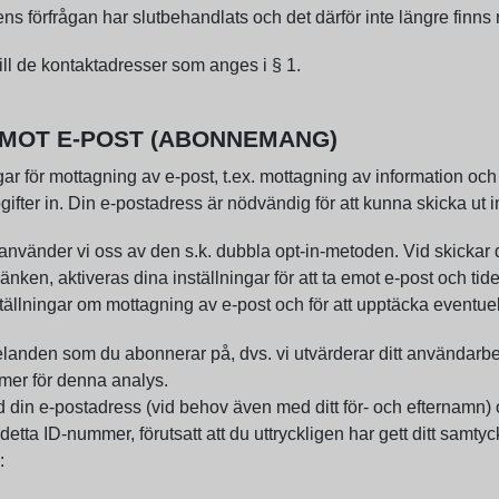
 förfrågan har slutbehandlats och det därför inte längre finns
ill de kontaktadresser som anges i § 1.
 EMOT E-POST (ABONNEMANG)
gar för mottagning av e-post, t.ex. mottagning av information o
gifter in. Din e-postadress är nödvändig för att kunna skicka ut
använder vi oss av den s.k. dubbla opt-in-metoden. Vid skickar 
nken, aktiveras dina inställningar för att ta emot e-post och tid
tällningar om mottagning av e-post och för att upptäcka eventuel
delanden som du abonnerar på, dvs. vi utvärderar ditt använda
ummer för denna analys.
 din e-postadress (vid behov även med ditt för- och efternamn) 
tta ID-nummer, förutsatt att du uttryckligen har gett ditt samtyc
: