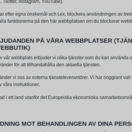
 Twitter, Instagram, YouTube).
ar efter egna önskemål och t.ex. blockera användningen av tredj
 alla funktionerna på den här webbplatsen om du blockerar web
BJUDANDEN PÅ VÅRA WEBBPLATSER (TJÄ
EBBUTIK)
 vår webbplats erbjuder vi olika tjänster som du kan använda om
nder för att tillhandahålla den aktuella tjänsten.
vänder vi oss av externa tjänsteleverantörer. Vi har noggrant valt
 våra instruktioner.
erad i ett land utanför det Europeiska ekonomiska samarbetsomr
.
NDNING MOT BEHANDLINGEN AV DINA PER