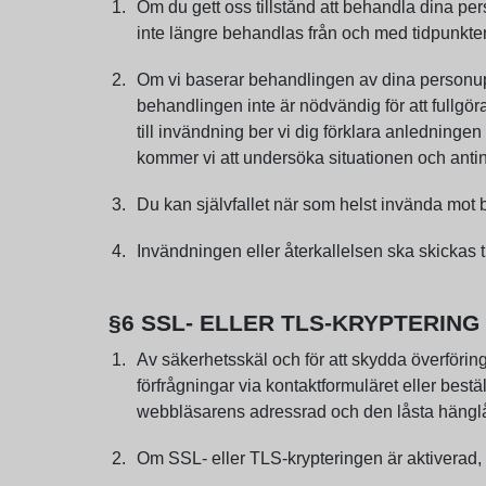
Om du gett oss tillstånd att behandla dina pers
inte längre behandlas från och med tidpunkten
Om vi baserar behandlingen av dina personupp
behandlingen inte är nödvändig för att fullgöra
till invändning ber vi dig förklara anledninge
kommer vi att undersöka situationen och antin
Du kan självfallet när som helst invända mot
Invändningen eller återkallelsen ska skickas t
§6 SSL- ELLER TLS-KRYPTERING
Av säkerhetsskäl och för att skydda överföring
förfrågningar via kontaktformuläret eller bestä
webbläsarens adressrad och den låsta hänglå
Om SSL- eller TLS-krypteringen är aktiverad, k