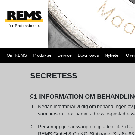
Om REMS
Produkter
Service
Downloads
Nyheter
Över
SECRETESS
§1 INFORMATION OM BEHANDLI
Nedan informerar vi dig om behandlingen av pe
som person, t.ex. namn, adress, e-postadress
Personuppgiftsansvarig enligt artikel 4.7 i 
REMS GmbH & Co KG, Stuttgarter Straße 83, 