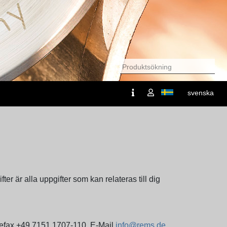
svenska
 är alla uppgifter som kan relateras till dig
efax +49 7151 1707-110, E-Mail
info@rems.de