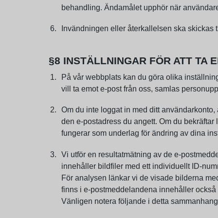
behandling. Ändamålet upphör när användarens
Invändningen eller återkallelsen ska skickas t
§8 INSTÄLLNINGAR FÖR ATT TA
På vår webbplats kan du göra olika inställnin
vill ta emot e-post från oss, samlas personupp
Om du inte loggat in med ditt användarkonto, 
den e-postadress du angett. Om du bekräftar lä
fungerar som underlag för ändring av dina ins
Vi utför en resultatmätning av de e-postmed
innehåller bildfiler med ett individuellt ID-n
För analysen länkar vi de visade bilderna med
finns i e-postmeddelandena innehåller också de
Vänligen notera följande i detta sammanhang