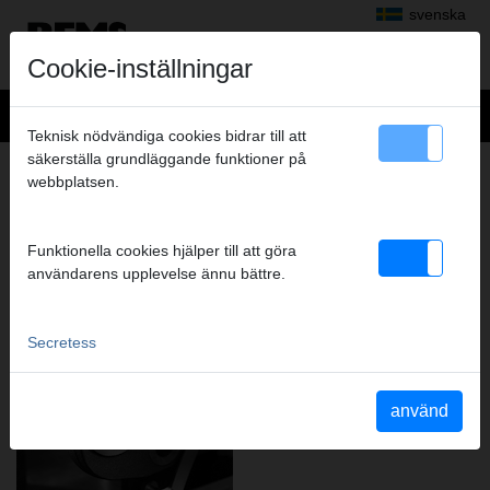
svenska
Cookie-inställningar
Teknisk nödvändiga cookies bidrar till att
säkerställa grundläggande funktioner på
DEN HÖGMODERNA PRODUKTION –
webbplatsen.
GARANTEN FÖR REMS
KVALITETSPRODUKTER.
Funktionella cookies hjälper till att göra
användarens upplevelse ännu bättre.
Secretess
använd