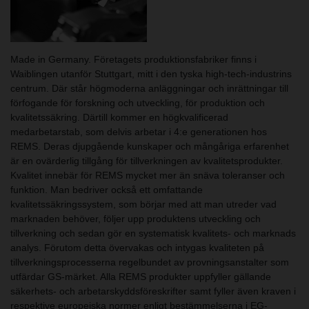
Made in Germany. Företagets produktionsfabriker finns i
Waiblingen utanför Stuttgart, mitt i den tyska high-tech-industrins
centrum. Där står högmoderna anläggningar och inrättningar till
förfogande för forskning och utveckling, för produktion och
kvalitetssäkring. Därtill kommer en högkvalificerad
medarbetarstab, som delvis arbetar i 4:e generationen hos
REMS. Deras djupgående kunskaper och mångåriga erfarenhet
är en ovärderlig tillgång för tillverkningen av kvalitetsprodukter.
Kvalitet innebär för REMS mycket mer än snäva toleranser och
funktion. Man bedriver också ett omfattande
kvalitetssäkringssystem, som börjar med att man utreder vad
marknaden behöver, följer upp produktens utveckling och
tillverkning och sedan gör en systematisk kvalitets- och marknads
analys. Förutom detta övervakas och intygas kvaliteten på
tillverkningsprocesserna regelbundet av provningsanstalter som
utfärdar GS-märket. Alla REMS produkter uppfyller gällande
säkerhets- och arbetarskyddsföreskrifter samt fyller även kraven i
respektive europeiska normer enligt bestämmelserna i EG-