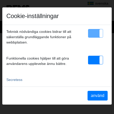
svenska
Cookie-inställningar
Teknisk nödvändiga cookies bidrar till att
säkerställa grundläggande funktioner på
KUNDTJÄNSTVERKSTAD
webbplatsen.
Funktionella cookies hjälper till att göra
användarens upplevelse ännu bättre.
Secretess
REMS KUNDTÄNSTVERKSTAD
använd
För alla REMS-produkter utom mätteknik