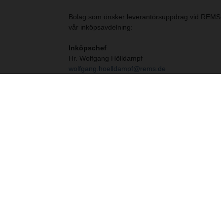
Bolag som önsker leverantörsuppdrag vid REMS,
vår inköpsavdelning:
Inköpschef
Hr. Wolfgang Hölldampf
wolfgang.hoelldampf@rems.de