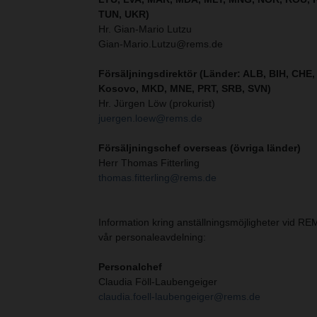
TUN, UKR)
Hr. Gian-Mario Lutzu
Gian-Mario.Lutzu@rems.de
Försäljningsdirektör (Länder: ALB, BIH, CHE, 
Kosovo, MKD, MNE, PRT, SRB, SVN
)
Hr. Jürgen Löw (prokurist)
juergen.loew@rems.de
Försäljningschef overseas (övriga länder)
Herr Thomas Fitterling
thomas.fitterling@rems.de
Information kring anställningsmöjligheter vid RE
vår personaleavdelning:
Personalchef
Claudia Föll-Laubengeiger
claudia.foell-laubengeiger@rems.de