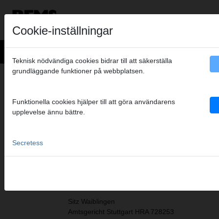
Cookie-inställningar
Teknisk nödvändiga cookies bidrar till att säkerställa
grundläggande funktioner på webbplatsen.
KONCERN HUVUDKONTOR
Funktionella cookies hjälper till att göra användarens
upplevelse ännu bättre.
REMS GmbH & Co KG
Maschinen- und Werkzeugfabrik
Postfach 1631, D-71306 Waiblingen
Secretess
Stuttgarter Straße 83, D-71332 Waiblingen
Telefon +49 7151 1707 - 0
Telefax +49 7151 1707 - 110
Sitz Waiblingen
Amtsgericht Stuttgart HRA 728253