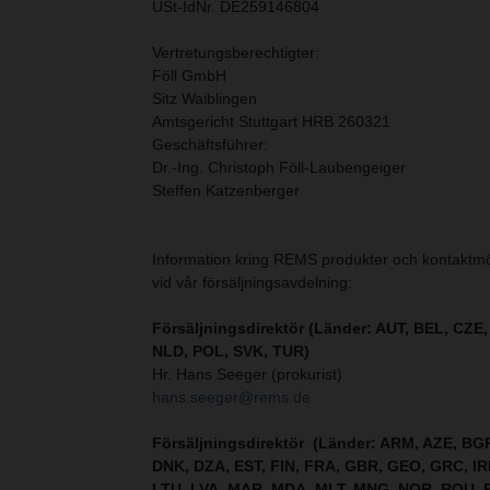
USt-IdNr. DE259146804
Vertretungsberechtigter:
Föll GmbH
Sitz Waiblingen
Amtsgericht Stuttgart HRB 260321
Geschäftsführer:
Dr.-Ing. Christoph Föll-Laubengeiger
Steffen Katzenberger
Information kring REMS produkter och kontaktmöj
vid vår försäljningsavdelning:
Försäljningsdirektör (Länder: AUT, BEL, CZE
NLD, POL, SVK, TUR)
Hr. Hans Seeger (prokurist)
hans.seeger@rems.de
Försäljningsdirektör (Länder: ARM, AZE, BG
DNK, DZA, EST, FIN, FRA, GBR, GEO, GRC, IRL
LTU, LVA, MAR, MDA, MLT, MNG, NOR, ROU, 