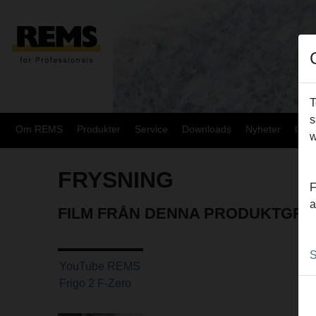
T
s
Om REMS
Produkter
Service
Downloads
Nyheter
Över
w
FRYSNING
F
a
FILM FRÅN DENNA PRODUKTGR
S
YouTube REMS
Frigo 2 F-Zero